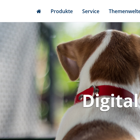
Skip
Produkte
Service
Themenwelt
to
main
content
Digita