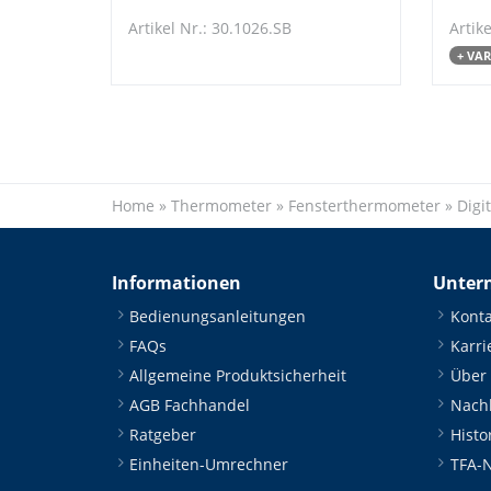
Artikel Nr.: 30.1026.SB
Artike
+ VA
Home
»
Thermometer
»
Fensterthermometer
»
Digi
Informationen
Unter
Bedienungsanleitungen
Konta
FAQs
Karri
Allgemeine Produktsicherheit
Über
AGB Fachhandel
Nachh
Ratgeber
Histo
Einheiten-Umrechner
TFA-