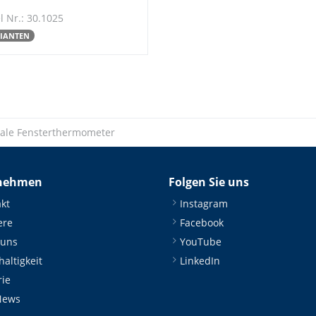
l Nr.: 30.1025
RIANTEN
tale Fensterthermometer
nehmen
Folgen Sie uns
kt
Instagram
ere
Facebook
 uns
YouTube
altigkeit
LinkedIn
rie
News