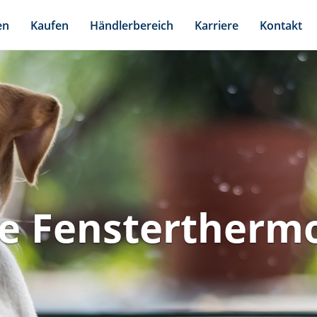
en
Kaufen
Händlerbereich
Karriere
Kontakt
le Fensterther