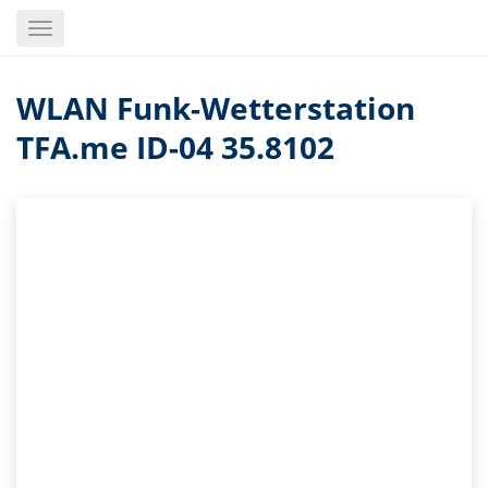
Skip
Toggle
to
navigation
main
content
WLAN Funk-Wetterstation
TFA.me ID-04 35.8102