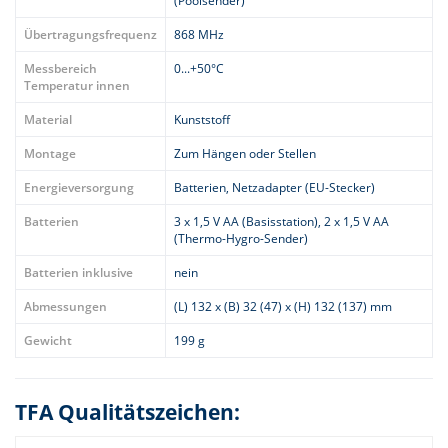
(Poolsender)
Übertragungsfrequenz
868 MHz
Messbereich
0...+50°C
Temperatur innen
Material
Kunststoff
Montage
Zum Hängen oder Stellen
Energieversorgung
Batterien, Netzadapter (EU-Stecker)
Batterien
3 x 1,5 V AA (Basisstation), 2 x 1,5 V AA
(Thermo-Hygro-Sender)
Batterien inklusive
nein
Abmessungen
(L) 132 x (B) 32 (47) x (H) 132 (137) mm
Gewicht
199 g
TFA Qualitätszeichen: