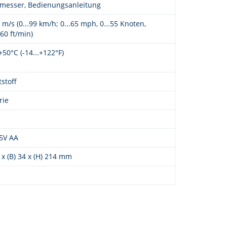
messer, Bedienungsanleitung
0 m/s (0...99 km/h; 0...65 mph, 0...55 Knoten,
860 ft/min)
.+50°C (-14...+122°F)
stoff
rie
,5V AA
3 x (B) 34 x (H) 214 mm