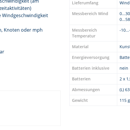
schwindigkeit (am
Lieferumfang
Wind
eitaktivitäten)
Messbereich Wind
0...3
le Windgeschwindigkeit
0...5
in, Knoten oder mph
Messbereich
-10..
Temperatur
Material
Kunst
ar
Energieversorgung
Batte
Batterien inklusive
nein
Batterien
2 x 1
Abmessungen
(L) 6
Gewicht
115 g