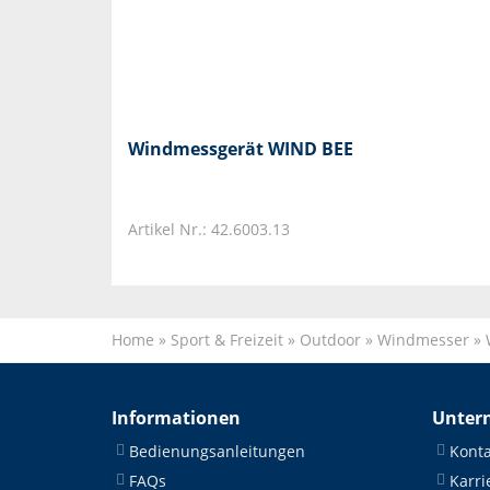
Windmessgerät WIND BEE
Artikel Nr.: 42.6003.13
Home
»
Sport & Freizeit
»
Outdoor
»
Windmesser
»
Informationen
Unter
Bedienungsanleitungen
Konta
FAQs
Karri