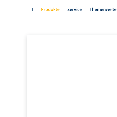
Skip
Produkte
Service
Themenwelte
to
main
content