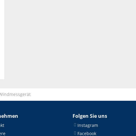
Windmessgerät
nehmen
Folgen Sie uns
kt
Instagram
ere
Facebook