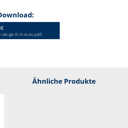
Download:
ng
e-gb-fr-it-nl-es.pdf)
Ähnliche Produkte