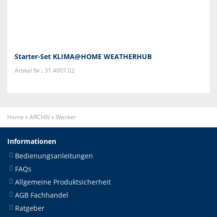
Starter-Set KLIMA@HOME WEATHERHUB
Artikel Nr.: 31.4007.02
Home
»
ARCHIV
»
Wecker
Informationen
Bedienungsanleitungen
FAQs
Allgemeine Produktsicherheit
AGB Fachhandel
Ratgeber