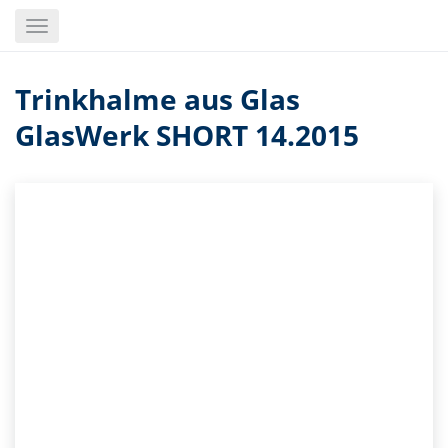
Skip
Toggle
to
navigation
main
content
Trinkhalme aus Glas
GlasWerk SHORT 14.2015