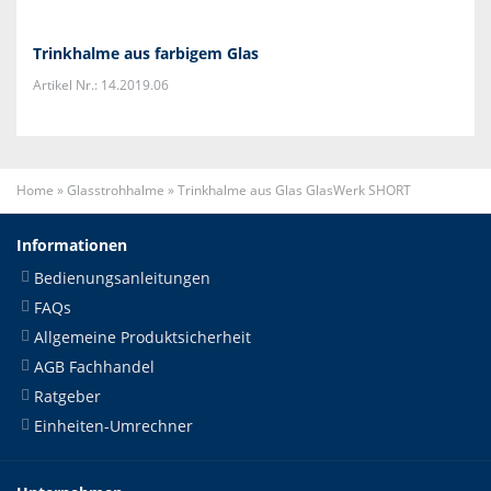
Trinkhalme aus farbigem Glas
Artikel Nr.: 14.2019.06
Home
»
Glasstrohhalme
»
Trinkhalme aus Glas GlasWerk SHORT
Informationen
Bedienungsanleitungen
FAQs
Allgemeine Produktsicherheit
AGB Fachhandel
Ratgeber
Einheiten-Umrechner