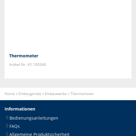
Thermometer
Artikel Nr.: K1.100348
Home
»
Einbaugeräte
»
Einbauwerke
»
Thermometer
Informationen
Bedienungsanleitungen
FAQs
Allgemeine Produktsicherheit