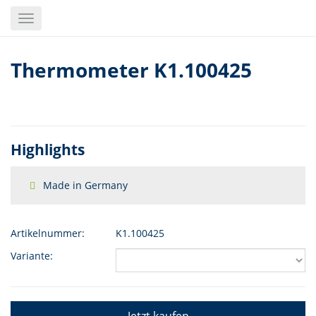
Skip
Toggle
to
navigation
main
content
Thermometer K1.100425
Highlights
Made in Germany
Artikelnummer:
K1.100425
Variante: