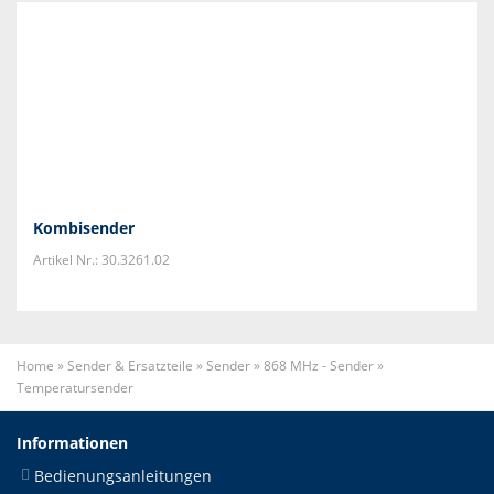
Kombisender
Artikel Nr.: 30.3261.02
Home
»
Sender & Ersatzteile
»
Sender
»
868 MHz - Sender
»
Temperatursender
Informationen
Bedienungsanleitungen