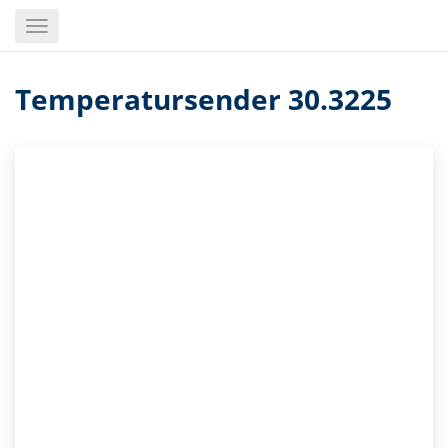
Skip
Toggle
to
navigation
main
content
Temperatursender 30.3225