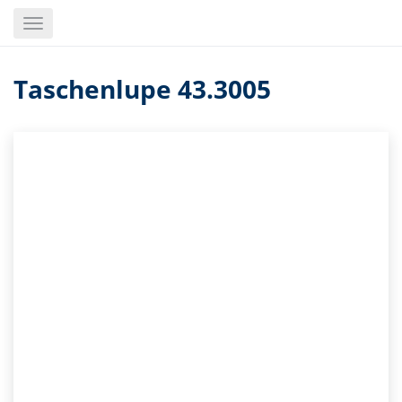
Skip
Toggle
to
navigation
main
content
Taschenlupe 43.3005