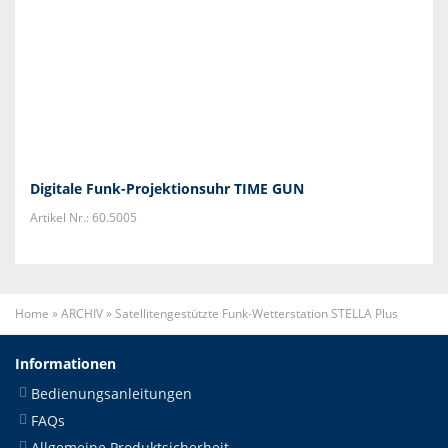
Digitale Funk-Projektionsuhr TIME GUN
Artikel Nr.: 60.5005
Home
»
ARCHIV
»
Satellitengestützte Funk-Wetterstation STELLA Plus
Informationen
Bedienungsanleitungen
FAQs
Allgemeine Produktsicherheit