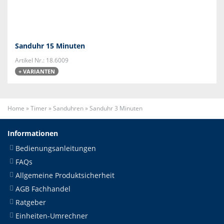
Sanduhr 15 Minuten
Artikel Nr.: 18.6009
+ VARIANTEN
Home
»
Timer
»
Sanduhren
»
Sanduhr 3 Minuten
Informationen
Bedienungsanleitungen
FAQs
Allgemeine Produktsicherheit
AGB Fachhandel
Ratgeber
Einheiten-Umrechner