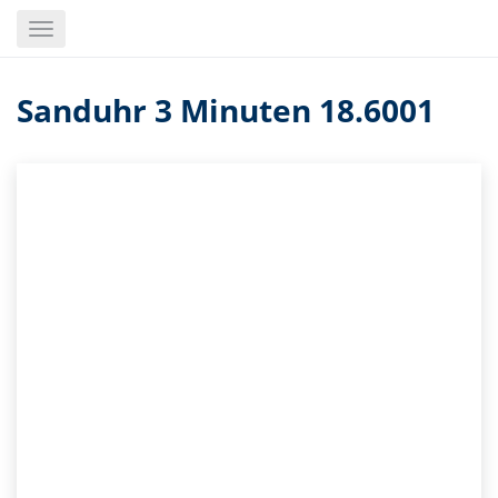
Skip
Toggle
to
navigation
main
content
Sanduhr 3 Minuten 18.6001