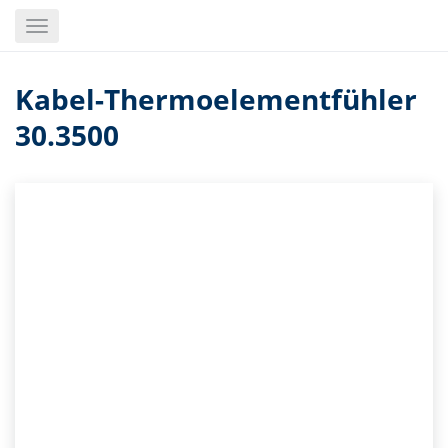
Skip
Toggle
to
navigation
main
content
Kabel-Thermoelementfühler
30.3500