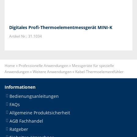
Digitales Profi-Thermoelementmessgerät MINI-K
Artikel Nr.: 31.1034
Home
»
Professionelle Anwendungen
»
Messgeräte für spezielle
Anwendungen
»
Weitere Anwendungen
»
Kabel-Thermoelementfühler
Informationen
Bedienungsanleitungen
FAQs
Allgemeine Produktsicherheit
AGB Fachhandel
Ratgeber