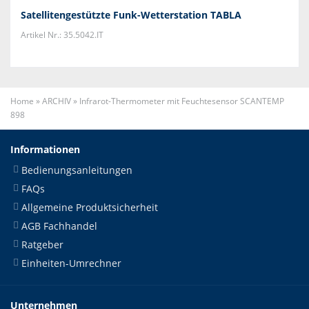
Satellitengestützte Funk-Wetterstation TABLA
Artikel Nr.: 35.5042.IT
Home
»
ARCHIV
»
Infrarot-Thermometer mit Feuchtesensor SCANTEMP
898
Informationen
Bedienungsanleitungen
FAQs
Allgemeine Produktsicherheit
AGB Fachhandel
Ratgeber
Einheiten-Umrechner
Unternehmen