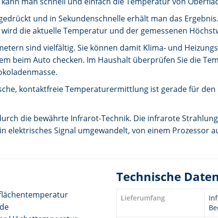
kann man schnell und einfach die Temperatur von Oberfläc
 gedrückt und in Sekundenschnelle erhält man das Ergebnis. 
y wird die aktuelle Temperatur und der gemessenen Höchstw
etern sind vielfältig. Sie können damit Klima- und Heizung
tem beim Auto checken. Im Haushalt überprüfen Sie die T
hokoladenmasse.
che, kontaktfreie Temperaturermittlung ist gerade für den 
rch die bewährte Infrarot-Technik. Die infrarote Strahlung
ein elektrisches Signal umgewandelt, von einem Prozessor 
Technische Date
flächentemperatur
Lieferumfang
In
nde
Be