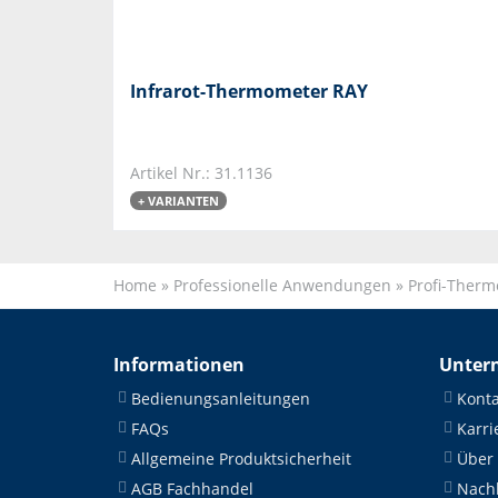
Infrarot-Thermometer RAY
Artikel Nr.: 31.1136
+ VARIANTEN
Home
»
Professionelle Anwendungen
»
Profi-Ther
Informationen
Unter
Bedienungsanleitungen
Konta
FAQs
Karri
Allgemeine Produktsicherheit
Über
AGB Fachhandel
Nachh