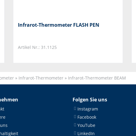
Infrarot-Thermometer FLASH PEN
Artikel Nr.: 31.1125
mometer
»
Infrarot-Thermometer
»
Infrarot-Thermometer BEAM
nehmen
Folgen Sie uns
kt
Instagram
ere
Facebook
 uns
YouTube
altigkeit
LinkedIn