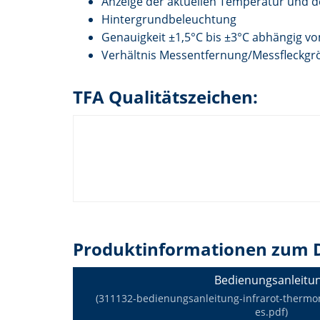
Anzeige der aktuellen Temperatur und 
Hintergrundbeleuchtung
Genauigkeit ±1,5°C bis ±3°C abhängig v
Verhältnis Messentfernung/Messfleckgr
TFA Qualitätszeichen:
Produktinformationen zum 
Bedienungsanleitu
(311132-bedienungsanleitung-infrarot-thermom
es.pdf)