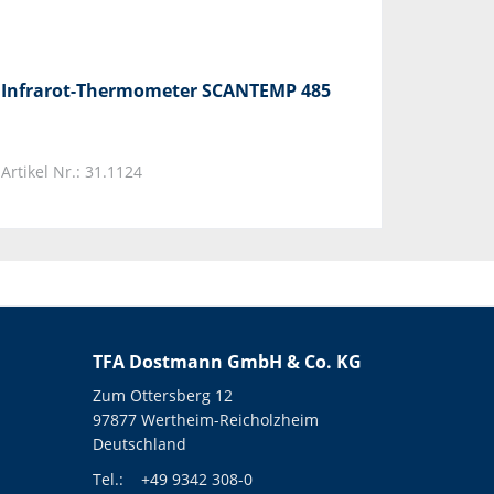
Infrarot-Thermometer SCANTEMP 485
Artikel Nr.: 31.1124
TFA Dostmann GmbH & Co. KG
Zum Ottersberg 12
97877 Wertheim-Reicholzheim
Deutschland
Tel.:
+49 9342 308-0