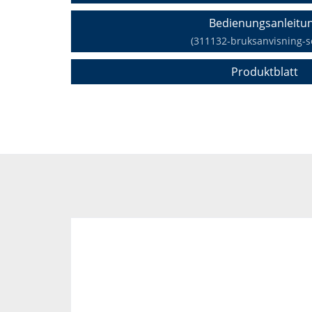
Bedienungsanleitu
(311132-bruksanvisning-s
Produktblatt