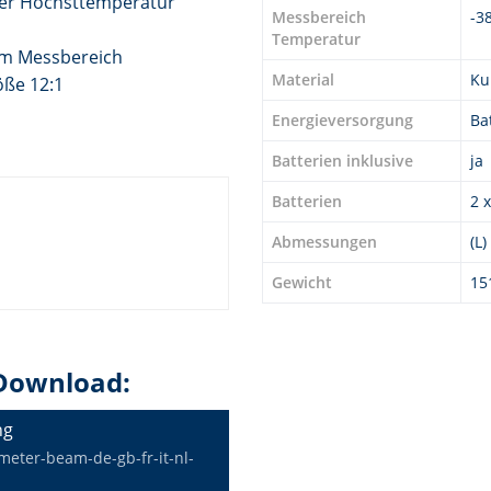
der Höchsttemperatur
Messbereich
-3
Temperatur
om Messbereich
Material
Ku
öße 12:1
Energieversorgung
Ba
Batterien inklusive
ja
Batterien
2 
Abmessungen
(L
Gewicht
15
Download:
ng
eter-beam-de-gb-fr-it-nl-