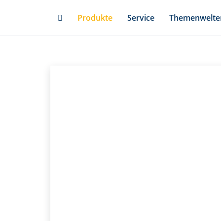
Skip
Produkte
Service
Themenwelte
to
main
content