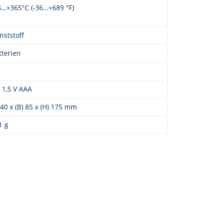
8…+365°C (-36…+689 °F)
nststoff
tterien
x 1,5 V AAA
) 40 x (B) 85 x (H) 175 mm
1 g