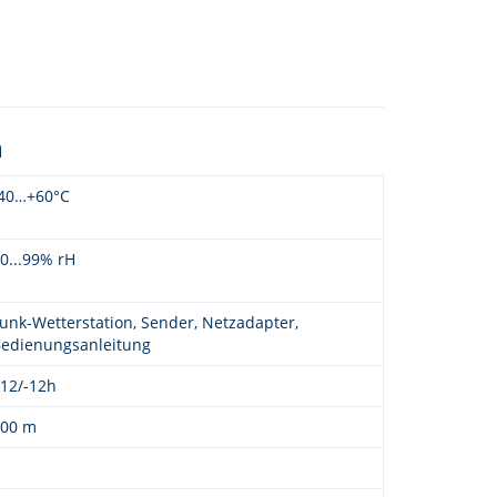
n
40…+60°C
0...99% rH
unk-Wetterstation, Sender, Netzadapter,
edienungsanleitung
12/-12h
100 m