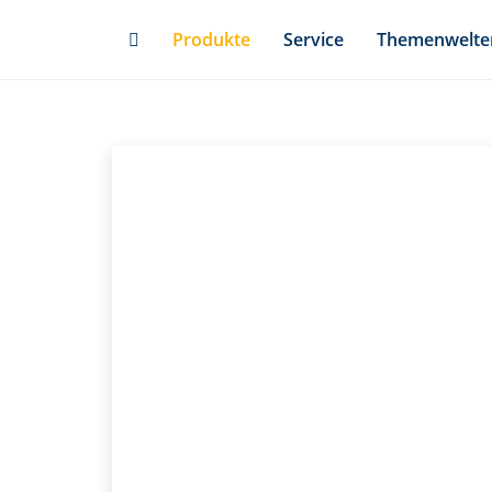
Skip
Produkte
Service
Themenwelte
to
main
content