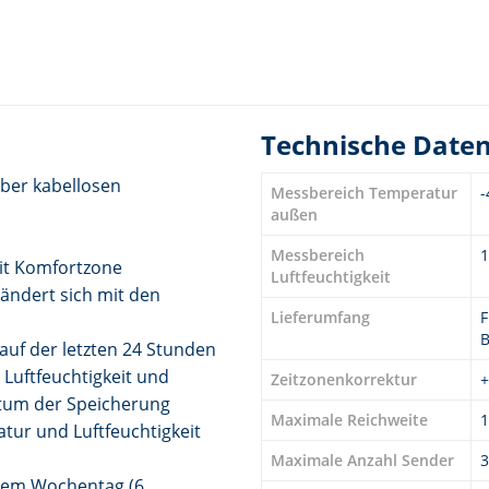
Technische Date
ber kabellosen
Messbereich Temperatur
-
außen
Messbereich
1
it Komfortzone
Luftfeuchtigkeit
ändert sich mit den
Lieferumfang
F
B
auf der letzten 24 Stunden
 Luftfeuchtigkeit und
Zeitzonenkorrektur
+
atum der Speicherung
Maximale Reichweite
ur und Luftfeuchtigkeit
Maximale Anzahl Sender
3
nem Wochentag (6