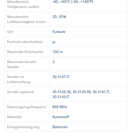
Messbereich
-40...+60°C (-40…+140°F)
Temperatur außen
Messbereich
20…95%
Luftfeuchtigkeit innen
Uhr
Funkuhr
Funkuhr abschaltbar
ja
Maximale Reichweite
100 m
Maximale Anzahl
3
Sender
Sender im
30.3147.IT
Lieferumfang
Sender optional
30.3120.30, 30.3120.90, 30.3147.IT,
30.3143.IT
Übertragungsfrequenz
868 MHz
Material
Kunststoff
Energieversorgung
Batterien