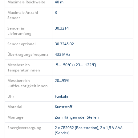
Maximale Reichweite
40 m
Maximale Anzahl
3
Sender
Sender im
30.3214
Lieferumfang
Sender optional
30.3245.02
Übertragungsfrequenz
433 MHz
Messbereich
-5...+50°C (+23...+122°F)
Temperatur innen
Messbereich
20…95%
Luftfeuchtigkeit innen
Uhr
Funkuhr
Material
Kunststoff
Montage
Zum Hängen oder Stellen
Energieversorgung
2 x CR2032 (Basisstation), 2 x 1,5 V AAA
(Sender)