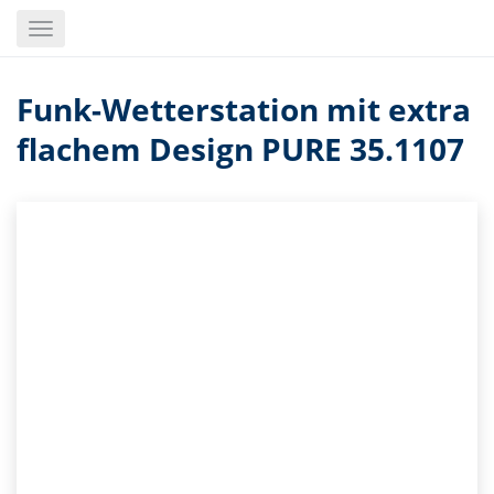
Skip
Toggle
to
navigation
main
content
Funk-Wetterstation mit extra
flachem Design PURE 35.1107