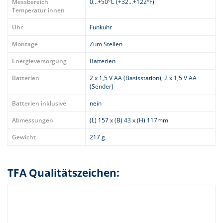
Messbereich
0…+50°C (+32...+122°F)
Temperatur innen
Uhr
Funkuhr
Montage
Zum Stellen
Energieversorgung
Batterien
Batterien
2 x 1,5 V AA (Basisstation), 2 x 1,5 V AA
(Sender)
Batterien inklusive
nein
Abmessungen
(L) 157 x (B) 43 x (H) 117mm
Gewicht
217 g
TFA Qualitätszeichen: