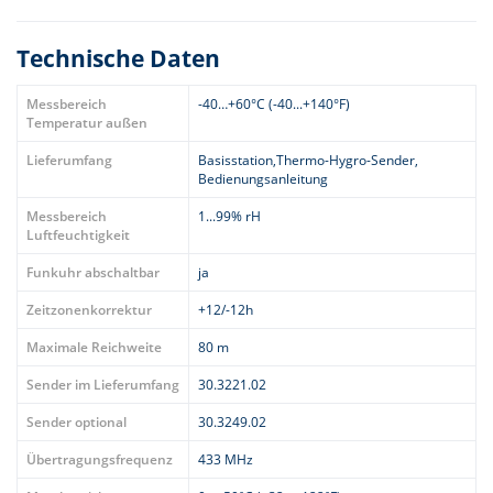
Technische Daten
Messbereich
-40…+60°C (-40...+140°F)
Temperatur außen
Lieferumfang
Basisstation,Thermo-Hygro-Sender,
Bedienungsanleitung
Messbereich
1...99% rH
Luftfeuchtigkeit
Funkuhr abschaltbar
ja
Zeitzonenkorrektur
+12/-12h
Maximale Reichweite
80 m
Sender im Lieferumfang
30.3221.02
Sender optional
30.3249.02
Übertragungsfrequenz
433 MHz