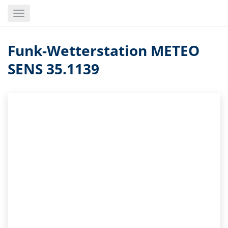
Skip
Toggle
to
navigation
main
content
Funk-Wetterstation METEO
SENS 35.1139