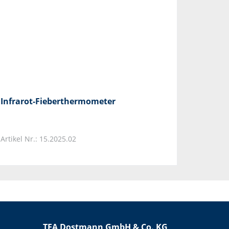
Infrarot-Fieberthermometer
Artikel Nr.: 15.2025.02
TFA Dostmann GmbH & Co. KG