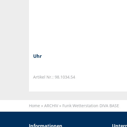
Uhr
Artikel Nr.: 98.1034.54
Home
»
ARCHIV
»
Funk Wetterstation DIVA BASE
Informationen
Unter