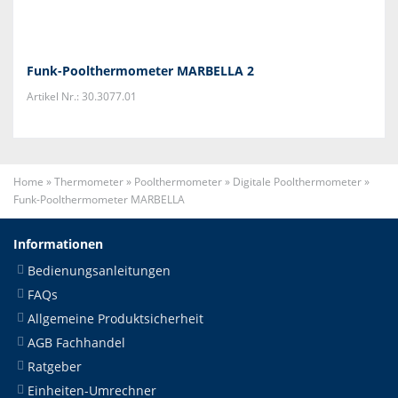
Funk-Poolthermometer MARBELLA 2
Artikel Nr.: 30.3077.01
Home
»
Thermometer
»
Poolthermometer
»
Digitale Poolthermometer
»
Funk-Poolthermometer MARBELLA
Informationen
Bedienungsanleitungen
FAQs
Allgemeine Produktsicherheit
AGB Fachhandel
Ratgeber
Einheiten-Umrechner