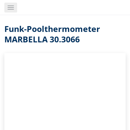
Skip
Toggle
to
navigation
main
content
Funk-Poolthermometer
MARBELLA 30.3066