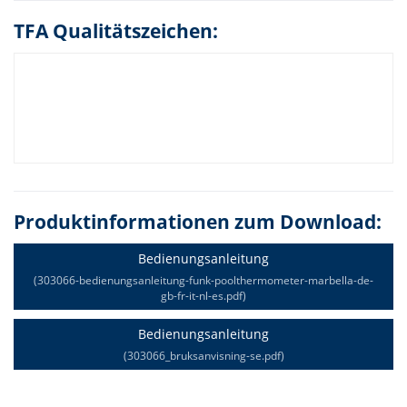
TFA Qualitätszeichen:
Produktinformationen zum Download:
Bedienungsanleitung
(303066-bedienungsanleitung-funk-poolthermometer-marbella-de-
gb-fr-it-nl-es.pdf)
Bedienungsanleitung
(303066_bruksanvisning-se.pdf)