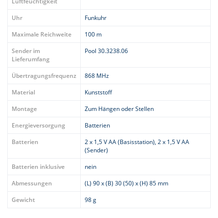
Luftfeuchtigkeit
Uhr
Funkuhr
Maximale Reichweite
100 m
Sender im
Pool 30.3238.06
Lieferumfang
Übertragungsfrequenz
868 MHz
Material
Kunststoff
Montage
Zum Hängen oder Stellen
Energieversorgung
Batterien
Batterien
2 x 1,5 V AA (Basisstation), 2 x 1,5 V AA
(Sender)
Batterien inklusive
nein
Abmessungen
(L) 90 x (B) 30 (50) x (H) 85 mm
Gewicht
98 g