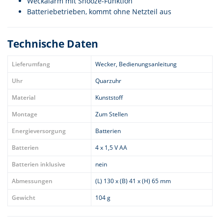
Weckalarm mit Snooze-Funktion
Batteriebetrieben, kommt ohne Netzteil aus
Technische Daten
Lieferumfang
Wecker, Bedienungsanleitung
Uhr
Quarzuhr
Material
Kunststoff
Montage
Zum Stellen
Energieversorgung
Batterien
Batterien
4 x 1,5 V AA
Batterien inklusive
nein
Abmessungen
(L) 130 x (B) 41 x (H) 65 mm
Gewicht
104 g