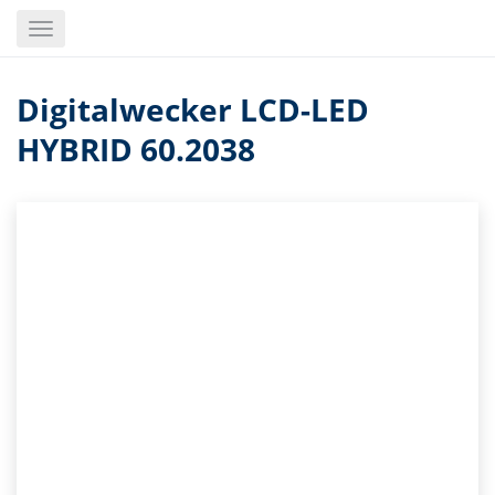
Skip
Toggle
to
navigation
main
content
Digitalwecker LCD-LED
HYBRID 60.2038