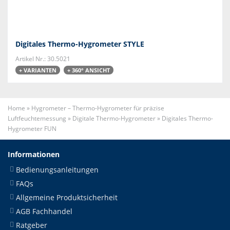
Digitales Thermo-Hygrometer STYLE
Artikel Nr.: 30.5021
+ VARIANTEN
+ 360° ANSICHT
Home
»
Hygrometer – Thermo-Hygrometer für präzise
Luftfeuchtemessung
»
Digitale Thermo-Hygrometer
»
Digitales Thermo-
Hygrometer FUN
Informationen
Bedienungsanleitungen
FAQs
Allgemeine Produktsicherheit
AGB Fachhandel
Ratgeber