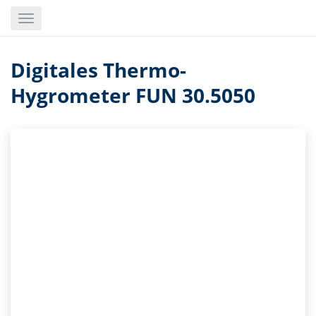
Skip
Toggle
to
navigation
main
content
Digitales Thermo-
Hygrometer FUN 30.5050