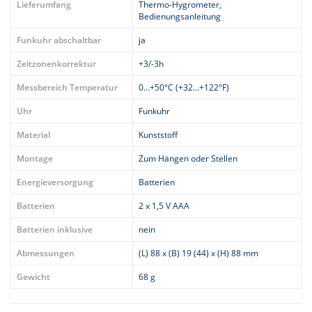
Lieferumfang
Thermo-Hygrometer,
Bedienungsanleitung
Funkuhr abschaltbar
ja
Zeitzonenkorrektur
+3/-3h
Messbereich Temperatur
0...+50°C (+32…+122°F)
Uhr
Funkuhr
Material
Kunststoff
Montage
Zum Hängen oder Stellen
Energieversorgung
Batterien
Batterien
2 x 1,5 V AAA
Batterien inklusive
nein
Abmessungen
(L) 88 x (B) 19 (44) x (H) 88 mm
Gewicht
68 g