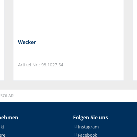
Wecker
Artikel Nr.: 98.1027.54
O SOLAR
nehmen
Folgen Sie uns
kt
Instagram
ere
Facebook