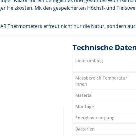
htiger Faktor für ein behagliches und gesundes Wohnklima 
r Heizkosten. Mit den gespeicherten Höchst- und Tiefstwert
LAR Thermometers erfreut nicht nur die Natur, sondern auc
Technische Date
Lieferumfang
Messbereich Temperatur
innen
Material
Montage
Energieversorgung
Batterien