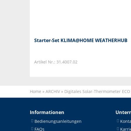
Starter-Set KLIMA@HOME WEATHERHUB
Artikel Nr.: 31.4007.02
Home
»
ARCHIV
»
Digitales Solar-Thermometer EC
Informationen
Unter
Bedienungsanleitungen
Konta
FAQs
Karri