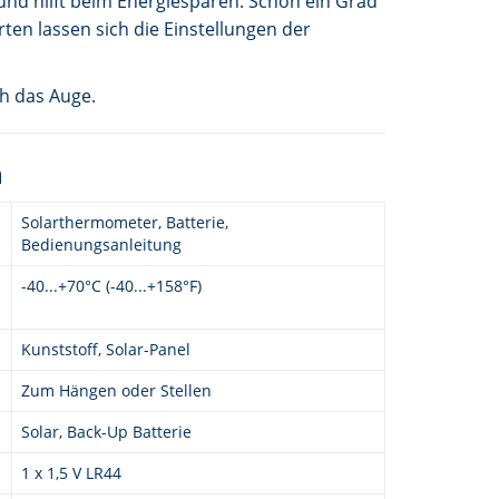
und hilft beim Energiesparen. Schon ein Grad
en lassen sich die Einstellungen der
h das Auge.
n
Solarthermometer, Batterie,
Bedienungsanleitung
-40...+70°C (-40...+158°F)
Kunststoff, Solar-Panel
Zum Hängen oder Stellen
Solar, Back-Up Batterie
1 x 1,5 V LR44