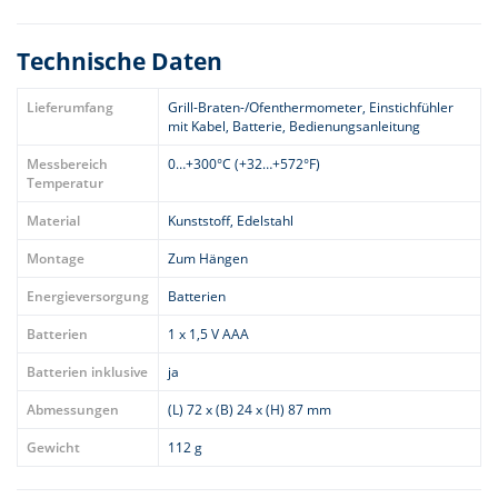
Technische Daten
Lieferumfang
Grill-Braten-/Ofenthermometer, Einstichfühler
mit Kabel, Batterie, Bedienungsanleitung
Messbereich
0…+300°C (+32…+572°F)
Temperatur
Material
Kunststoff, Edelstahl
Montage
Zum Hängen
Energieversorgung
Batterien
Batterien
1 x 1,5 V AAA
Batterien inklusive
ja
Abmessungen
(L) 72 x (B) 24 x (H) 87 mm
Gewicht
112 g