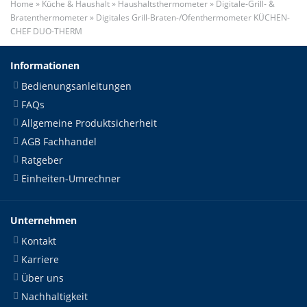
Home
»
Küche & Haushalt
»
Haushaltsthermometer
»
Digitale-Grill- &
Bratenthermometer
»
Digitales Grill-Braten-/Ofenthermometer KÜCHEN-
CHEF DUO-THERM
Informationen
Bedienungsanleitungen
FAQs
Allgemeine Produktsicherheit
AGB Fachhandel
Ratgeber
Einheiten-Umrechner
Unternehmen
Kontakt
Karriere
Über uns
Nachhaltigkeit