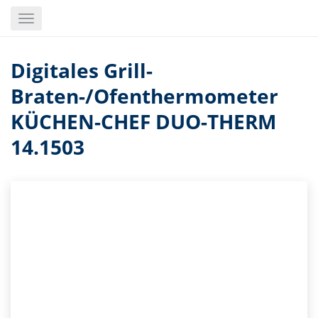
Skip
Toggle
to
navigation
main
content
Digitales Grill-
Braten-/Ofenthermometer
KÜCHEN-CHEF DUO-THERM
14.1503