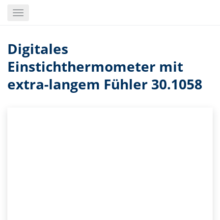
Skip
Toggle
to
navigation
main
content
Digitales
Einstichthermometer mit
extra-langem Fühler 30.1058