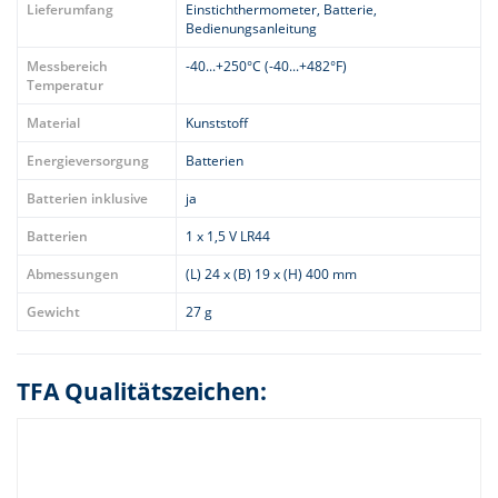
Lieferumfang
Einstichthermometer, Batterie,
Bedienungsanleitung
Messbereich
-40...+250°C (-40...+482°F)
Temperatur
Material
Kunststoff
Energieversorgung
Batterien
Batterien inklusive
ja
Batterien
1 x 1,5 V LR44
Abmessungen
(L) 24 x (B) 19 x (H) 400 mm
Gewicht
27 g
TFA Qualitätszeichen: