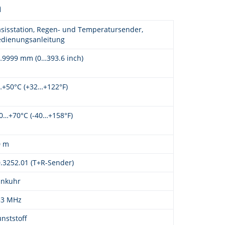
n
sisstation, Regen- und Temperatursender,
edienungsanleitung
…9999 mm (0…393.6 inch)
+50°C (+32…+122°F)
0…+70°C (-40…+158°F)
0 m
.3252.01 (T+R-Sender)
unkuhr
33 MHz
nststoff