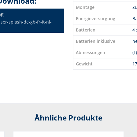
Download:
Montage
Zu
ng
Energieversorgung
Ba
r-splash-de-gb-fr-it-nl-
Batterien
4 
Batterien inklusive
ne
Abmessungen
(L
Gewicht
17
Ähnliche Produkte