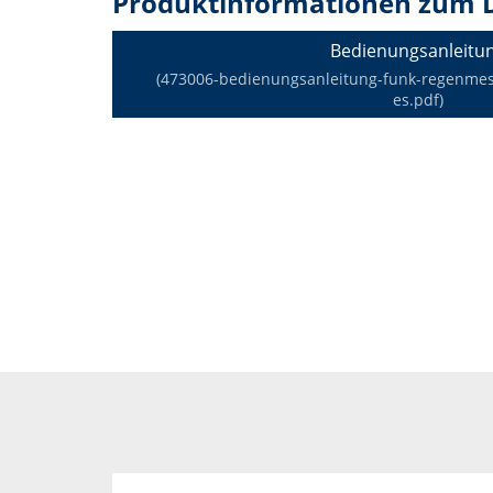
Produktinformationen zum 
Bedienungsanleitu
(473006-bedienungsanleitung-funk-regenmesse
es.pdf)