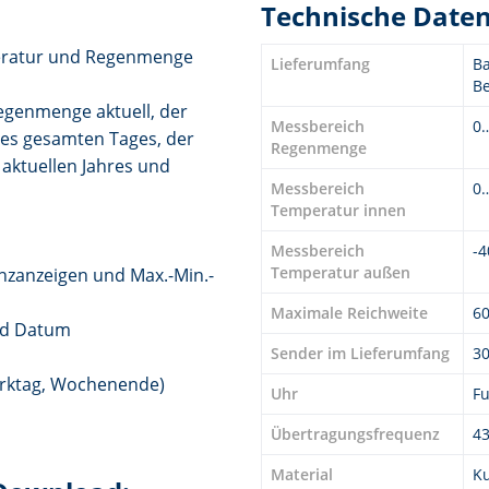
Technische Date
eratur und Regenmenge
Lieferumfang
Ba
B
egenmenge aktuell, der
Messbereich
0
 des gesamten Tages, der
Regenmenge
 aktuellen Jahres und
Messbereich
0…
Temperatur innen
Messbereich
-4
Temperatur außen
zanzeigen und Max.-Min.-
Maximale Reichweite
6
nd Datum
Sender im Lieferumfang
30
erktag, Wochenende)
Uhr
F
Übertragungsfrequenz
4
Material
Ku