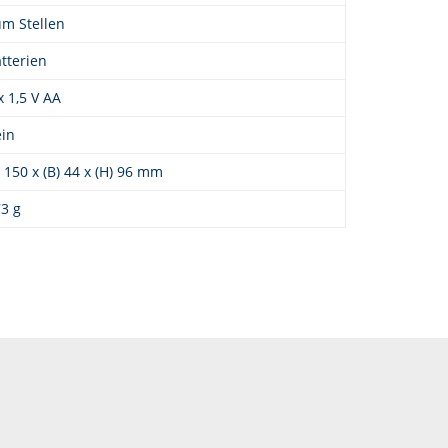
m Stellen
tterien
x 1,5 V AA
in
) 150 x (B) 44 x (H) 96 mm
3 g