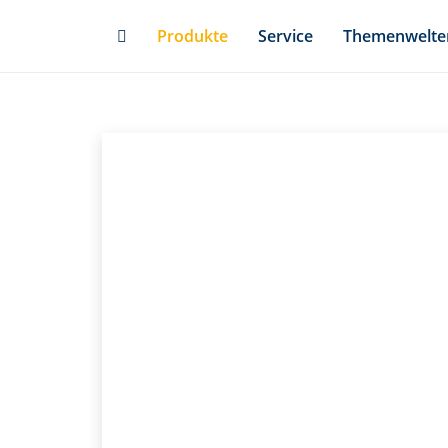
Skip
Produkte
Service
Themenwelte
to
main
content