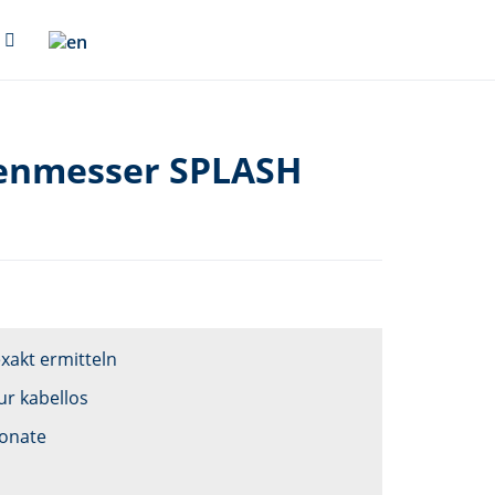
genmesser SPLASH
xakt ermitteln
r kabellos
Monate