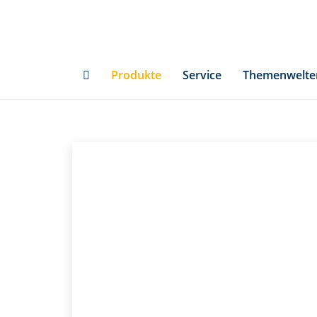
Skip
to
main
content
Produkte
Service
Themenwelte