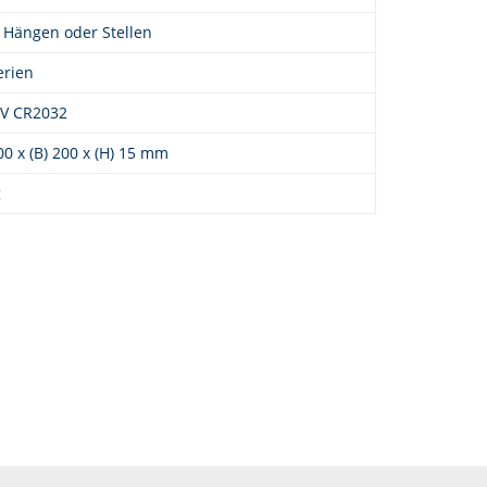
Hängen oder Stellen
erien
3V CR2032
200 x (B) 200 x (H) 15 mm
g