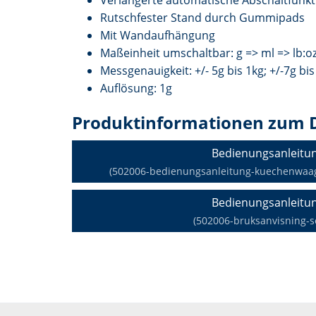
Verlängerte automatische Abschaltfunkt
Rutschfester Stand durch Gummipads
Mit Wandaufhängung
Maßeinheit umschaltbar: g => ml => lb:oz 
Messgenauigkeit: +/- 5g bis 1kg; +/-7g bis
Auflösung: 1g
Produktinformationen zum 
Bedienungsanleitu
(502006-bedienungsanleitung-kuechenwaage-
Bedienungsanleitu
(502006-bruksanvisning-s