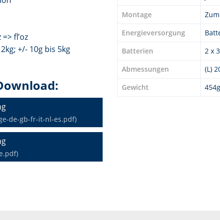
ion
Montage
Zum 
Energieversorgung
Batt
=> fl’oz
 2kg; +/- 10g bis 5kg
Batterien
2 x 
Abmessungen
(L) 
Download:
Gewicht
454
ng
de-gb-fr-it-nl-es.pdf)
ng
e.pdf)