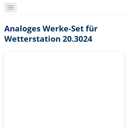
Skip
Toggle
to
navigation
main
content
Analoges Werke-Set für
Wetterstation 20.3024