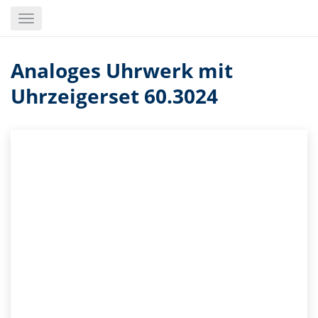
Skip
Toggle
to
navigation
main
content
Analoges Uhrwerk mit
Uhrzeigerset 60.3024