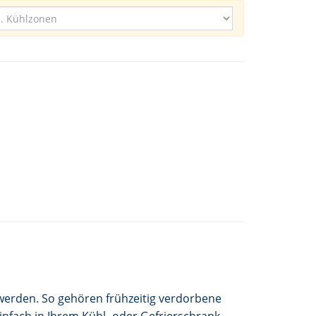
t werden. So gehören frühzeitig verdorbene
infach in Ihrem Kühl- oder Gefrierschrank