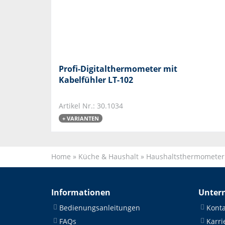
Profi-Digitalthermometer mit
Kabelfühler LT-102
Artikel Nr.: 30.1034
+ VARIANTEN
Home
»
Küche & Haushalt
»
Haushaltsthermometer
Informationen
Unter
Bedienungsanleitungen
Konta
FAQs
Karri