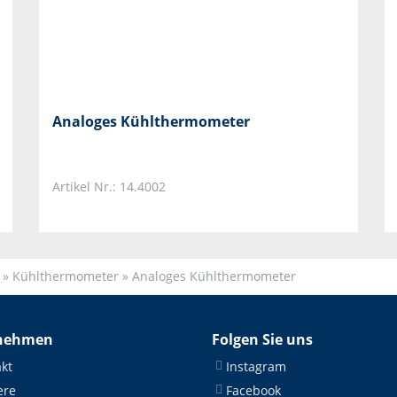
Analoges Kühlthermometer
Artikel Nr.: 14.4002
»
Kühlthermometer
»
Analoges Kühlthermometer
nehmen
Folgen Sie uns
kt
Instagram
ere
Facebook