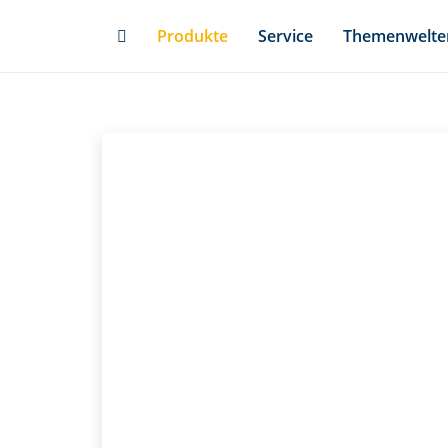
Skip
Produkte
Service
Themenwelte
to
main
content