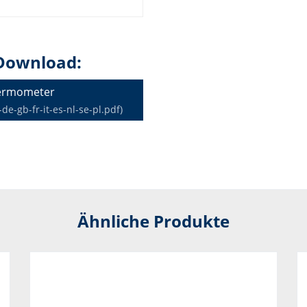
Download:
hermometer
-gb-fr-it-es-nl-se-pl.pdf)
Ähnliche Produkte