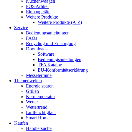
Küchenwaagen
POS Artikel
Einbaugeräte
Weitere Produkte
Weitere Produkte (A-Z)
Service
Bedienungsanleitungen
FAQs
Recycling und Entsorgung
Downloads
Software
Bedienungsanleitungen
TFA Katalog
EU-Konformitätserklärung
Messetermine
Themenwelten
Energie sparen
Grillen
Kerntemperatur
Wetter
Wettertrend
Luftfeuchtigkeit
Smart Home
Kaufen
Händlersuche