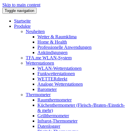
Skip to main content
Toggle navigation
Startseite
Produkte
Neuheiten
Wetter & Raumklima
Home & Health
Professionelle Anwendungen
Ankündigungen
TFA.me WLAN-System
Wetterstationen
WLAN-Wetterstationen
Funkwetterstationen
WETTERdirekt
Analoge Wetterstationen
Barometer
Thermometer
Raumthermometer
Küchenthermometer (Fleisch-/Braten-/Einstich-
& mehr)
Grillthermometer
Infrarot-Thermometer
Datenlogger