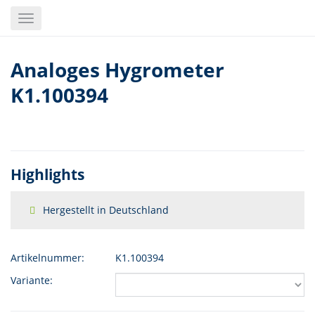
Skip
Toggle
to
navigation
main
content
Analoges Hygrometer
K1.100394
Highlights
Hergestellt in Deutschland
Artikelnummer:
K1.100394
Variante: