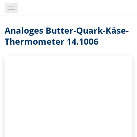
Skip
Toggle
to
navigation
main
content
Analoges Butter-Quark-Käse-
Thermometer 14.1006