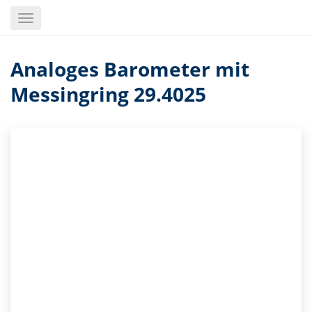
Skip
Toggle
to
navigation
main
content
Analoges Barometer mit
Messingring 29.4025