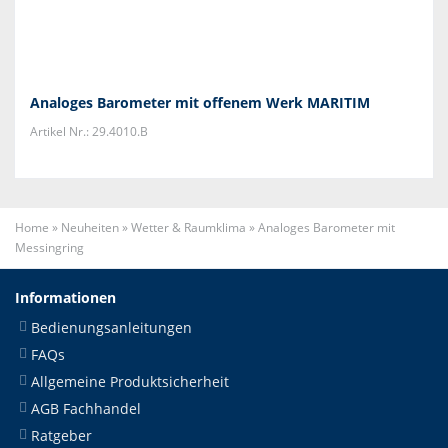
Analoges Barometer mit offenem Werk MARITIM
Artikel Nr.: 29.4010.B
Home
»
Neuheiten
»
Wetter & Raumklima
»
Analoges Barometer mit
Messingring
Informationen
Bedienungsanleitungen
FAQs
Allgemeine Produktsicherheit
AGB Fachhandel
Ratgeber