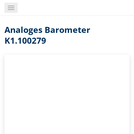
Skip
Toggle
to
navigation
main
content
Analoges Barometer
K1.100279