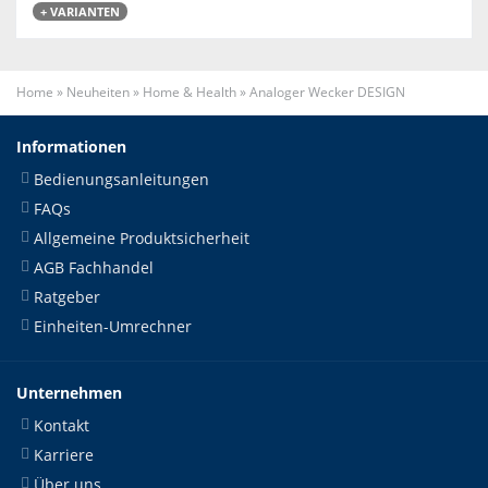
+ VARIANTEN
Home
»
Neuheiten
»
Home & Health
»
Analoger Wecker DESIGN
Informationen
Bedienungsanleitungen
FAQs
Allgemeine Produktsicherheit
AGB Fachhandel
Ratgeber
Einheiten-Umrechner
Unternehmen
Kontakt
Karriere
Über uns