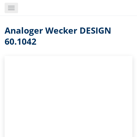
Skip
Toggle
to
navigation
main
content
Analoger Wecker DESIGN
60.1042