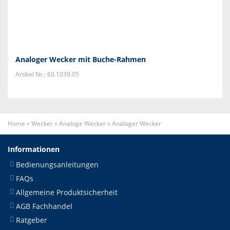
Analoger Wecker mit Buche-Rahmen
Artikel Nr.: 60.1039.05
Home
»
Wecker
»
Analoge Wecker
»
Analoger Wecker
Informationen
Bedienungsanleitungen
FAQs
Allgemeine Produktsicherheit
AGB Fachhandel
Ratgeber