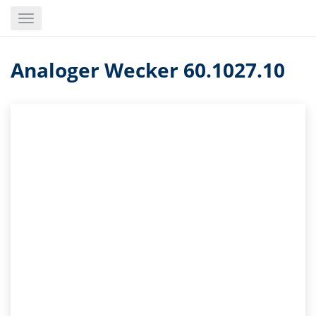
Skip
Toggle
to
navigation
main
content
Analoger Wecker 60.1027.10