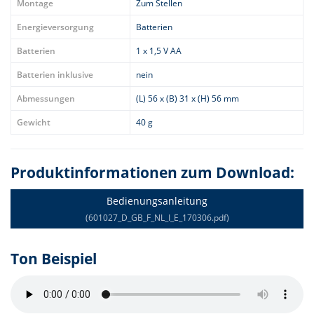
Montage
Zum Stellen
Energieversorgung
Batterien
Batterien
1 x 1,5 V AA
Batterien inklusive
nein
Abmessungen
(L) 56 x (B) 31 x (H) 56 mm
Gewicht
40 g
Produktinformationen zum Download:
Bedienungsanleitung
(601027_D_GB_F_NL_I_E_170306.pdf)
Ton Beispiel