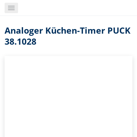
Skip
Toggle
to
navigation
main
content
Analoger Küchen-Timer PUCK
38.1028