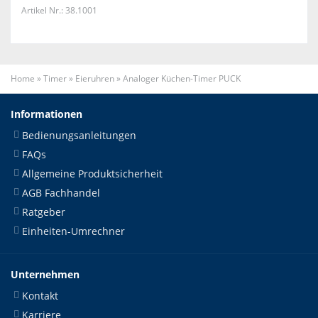
Artikel Nr.: 38.1001
Home
»
Timer
»
Eieruhren
»
Analoger Küchen-Timer PUCK
Informationen
Bedienungsanleitungen
FAQs
Allgemeine Produktsicherheit
AGB Fachhandel
Ratgeber
Einheiten-Umrechner
Unternehmen
Kontakt
Karriere