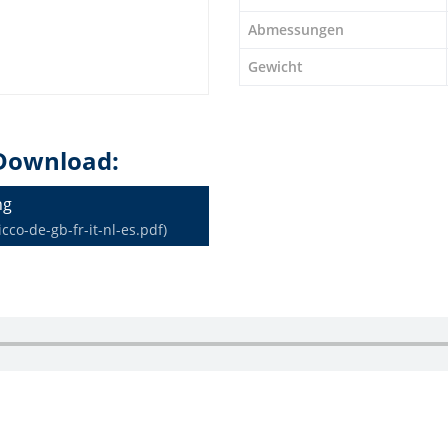
Abmessungen
Gewicht
Download:
ng
co-de-gb-fr-it-nl-es.pdf)