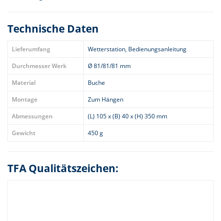
Technische Daten
Lieferumfang
Wetterstation, Bedienungsanleitung
Durchmesser Werk
Ø 81/81/81 mm
Material
Buche
Montage
Zum Hängen
Abmessungen
(L) 105 x (B) 40 x (H) 350 mm
Gewicht
450 g
TFA Qualitätszeichen: