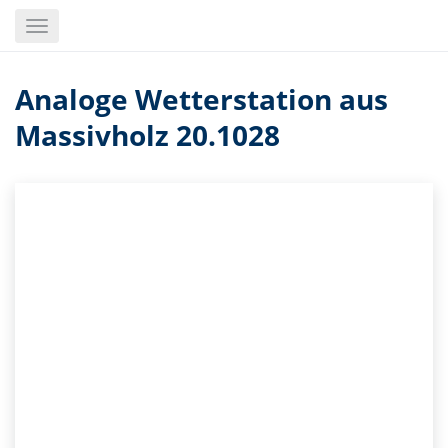
Skip
Toggle
to
navigation
main
content
Analoge Wetterstation aus
Massivholz 20.1028