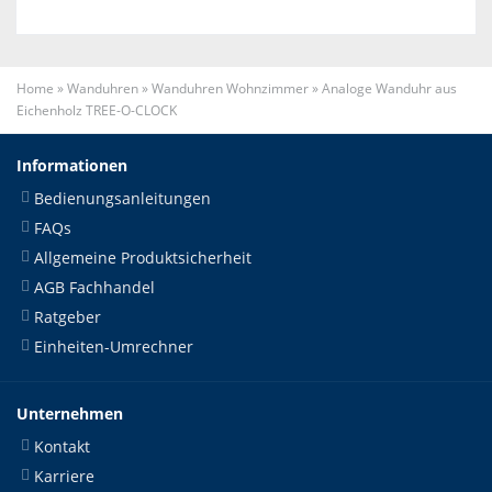
Home
»
Wanduhren
»
Wanduhren Wohnzimmer
»
Analoge Wanduhr aus
Eichenholz TREE-O-CLOCK
Informationen
Bedienungsanleitungen
FAQs
Allgemeine Produktsicherheit
AGB Fachhandel
Ratgeber
Einheiten-Umrechner
Unternehmen
Kontakt
Karriere