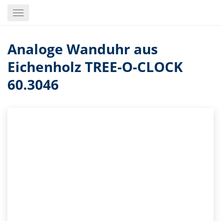
Skip
Toggle
to
navigation
main
content
Analoge Wanduhr aus
Eichenholz TREE-O-CLOCK
60.3046