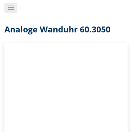
Skip
Toggle
to
navigation
main
content
Analoge Wanduhr 60.3050