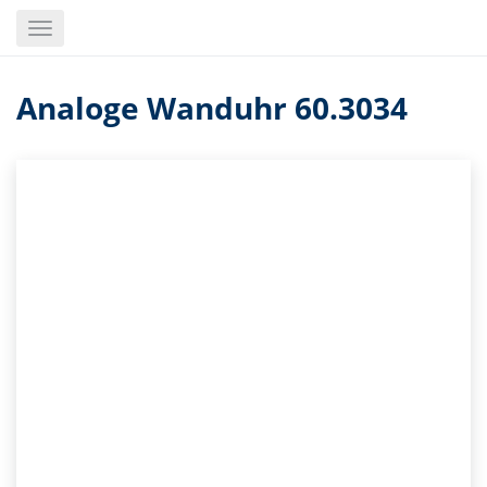
Skip
Toggle
to
navigation
main
content
Analoge Wanduhr 60.3034