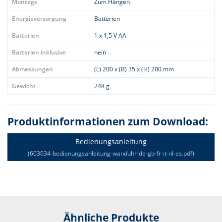
Montage
Zum Hängen
Energieversorgung
Batterien
Batterien
1 x 1,5 V AA
Batterien inklusive
nein
Abmessungen
(L) 200 x (B) 35 x (H) 200 mm
Gewicht
248 g
Produktinformationen zum Download:
Bedienungsanleitung
(603034-bedienungsanleitung-wanduhr-de-gb-fr-it-nl-es.pdf)
Ähnliche Produkte