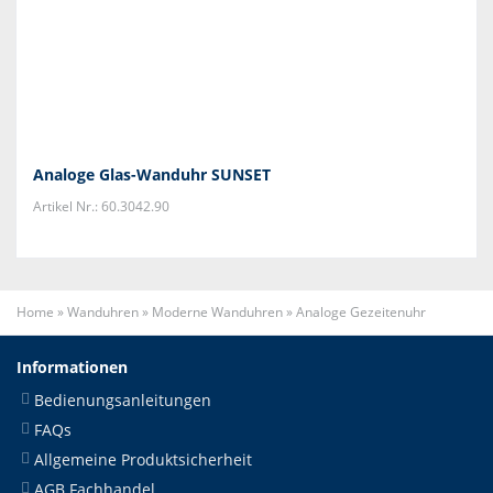
Analoge Glas-Wanduhr SUNSET
Artikel Nr.: 60.3042.90
Home
»
Wanduhren
»
Moderne Wanduhren
»
Analoge Gezeitenuhr
Informationen
Bedienungsanleitungen
FAQs
Allgemeine Produktsicherheit
AGB Fachhandel