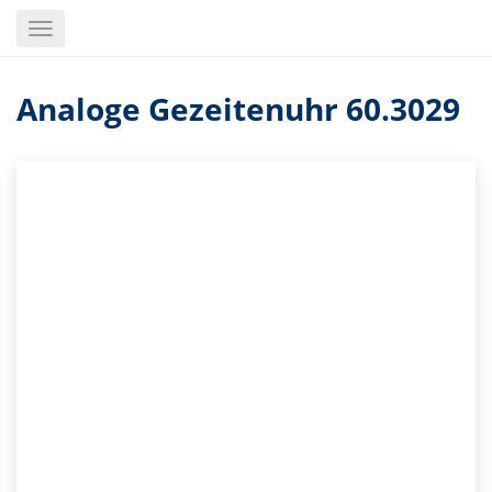
Skip
Toggle
to
navigation
main
content
Analoge Gezeitenuhr 60.3029