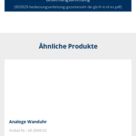
(603029-bedienungsanleitung-gezeitenuhr-de-gb-fr-it-nl-es.pdf)
Ähnliche Produkte
Analoge Wanduhr
Artikel Nr.: 60.3049.02