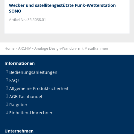
Wecker und satellitengestützte Funk-Wetterstation
SONO
Artikel Nr.: 35.5038.01
Home
»
ARCHIV
»
Analoge Design-Wanduhr mit Metallrahmen
Informationen
Bedienungsanleitungen
FAQs
Allgemeine Produktsicherheit
AGB Fachhandel
Ratgeber
Einheiten-Umrechner
Unternehmen