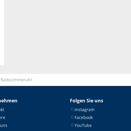
 Badezimmeruhr
nehmen
Folgen Sie uns
kt
Instagram
ere
Facebook
 uns
YouTube