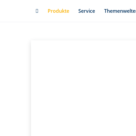
Skip
Produkte
Service
Themenwelte
to
main
content