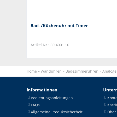
Bad- /Küchenuhr mit Timer
Artikel Nr.: 60.4001.10
Home
»
Wanduhren
»
Badezimmeruhren
»
Analoge
Informationen
Unter
Bedienungsanleitungen
Konta
FAQs
Karri
Allgemeine Produktsicherheit
Über