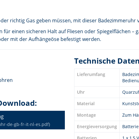
der richtig Gas geben müssen, mit dieser Badezimmeruhr vo
 für einen sicheren Halt auf Fliesen oder Spiegelflächen – 
 oder mit der Aufhängeöse befestigt werden.
Technische Date
Lieferumfang
Badezim
Bohren
Bedienu
Uhr
Quarzu
Download:
Material
Kunstst
Montage
Zum Hän
ng
-de-gb-fr-it-nl-es.pdf)
Energieversorgung
Batteri
Batterien
1 x 1,5 