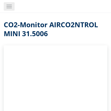
Skip
Toggle
to
navigation
main
content
CO2-Monitor AIRCO2NTROL
MINI 31.5006