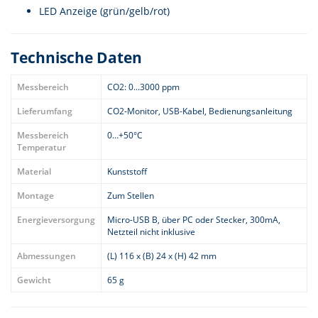
LED Anzeige (grün/gelb/rot)
Technische Daten
Messbereich
CO2: 0...3000 ppm
Lieferumfang
CO2-Monitor, USB-Kabel, Bedienungsanleitung
Messbereich
0…+50°C
Temperatur
Material
Kunststoff
Montage
Zum Stellen
Energieversorgung
Micro-USB B, über PC oder Stecker, 300mA,
Netzteil nicht inklusive
Abmessungen
(L) 116 x (B) 24 x (H) 42 mm
Gewicht
65 g