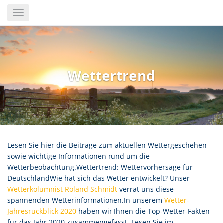
Skip
Toggle
to
navigation
main
content
Wettertrend
Lesen Sie hier die Beiträge zum aktuellen Wettergeschehen
sowie wichtige Informationen rund um die
Wetterbeobachtung.Wettertrend: Wettervorhersage für
DeutschlandWie hat sich das Wetter entwickelt? Unser
Wetterkolumnist Roland Schmidt
verrät uns diese
spannenden Wetterinformationen.In unserem
Wetter-
Jahresrückblick 2020
haben wir Ihnen die Top-Wetter-Fakten
für das Jahr 2020 zusammengefasst. Lesen Sie im